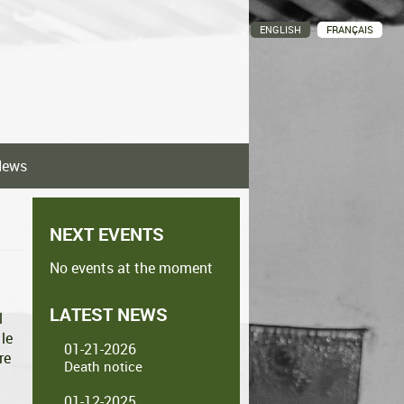
ENGLISH
FRANÇAIS
News
NEXT EVENTS
No events at the moment
LATEST NEWS
l
le
01-21-2026
re
Death notice
01-12-2025