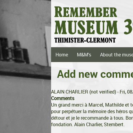
Skip
to
main
content
Main
Home
M&M's
About the mus
navigation
Add new comm
ALAIN CHARLIER (not verified)
- Fri, 0
Comments
Un grand merci à Marcel, Mathilde et to
pour perpétuer la mémoire des héros qu
détour et je le recommande à tous. Bon
fondation. Alain Charlier, Stembert.