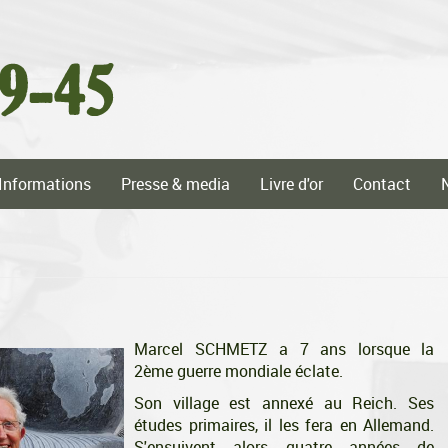
Informations
Presse & media
Livre d'or
Contact
Marcel SCHMETZ a 7 ans lorsque la
2ème guerre mondiale éclate.
Son village est annexé au Reich. Ses
études primaires, il les fera en Allemand.
S'ensuivent alors quatre années de