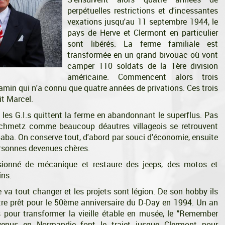
perpétuelles restrictions et d'incessantes
vexations jusqu'au 11 septembre 1944, le
pays de Herve et Clermont en particulier
sont libérés. La ferme familiale est
transformée en un grand bivouac où vont
camper 110 soldats de la 1ère division
américaine. Commencent alors trois
in qui n'a connu que quatre années de privations. Ces trois
it Marcel.
 les G.I.s quittent la ferme en abandonnant le superflus. Pas
s Schmetz comme beaucoup déautres villageois se retrouvent
Baba. On conserve tout, d'abord par souci d'économie, ensuite
ersonnes devenues chères.
sionné de mécanique et restaure des jeeps, des motos et
ins.
 va tout changer et les projets sont légion. De son hobby ils
tre prêt pour le 50ème anniversaire du D-Day en 1994. Un an
 pour transformer la vieille étable en musée, le "Remember
enus en Normandie font le trajet jusque Clermont pour